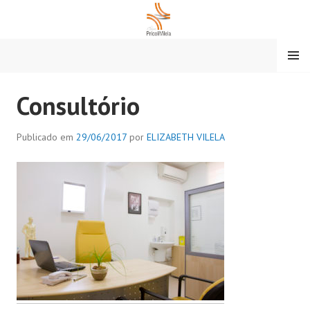
Pular
para
o
MENU
conteúdo
CLÍNICA PRICOLI VILELA
Consultório
Publicado em
29/06/2017
por
ELIZABETH VILELA