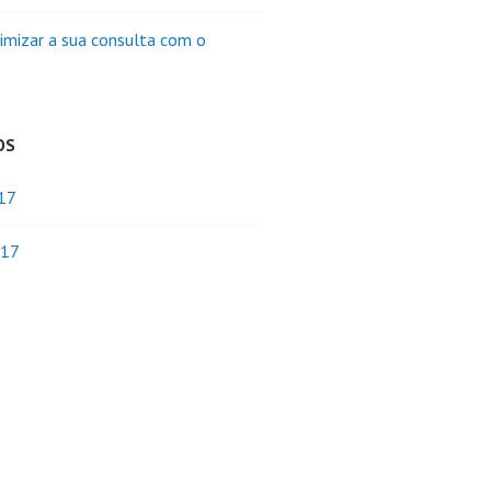
mizar a sua consulta com o
OS
017
017