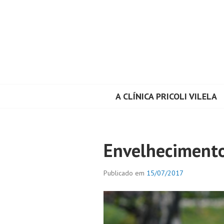
Pular
para
o
conteúdo
A CLÍNICA PRICOLI VILELA
CLÍNICA PRICOL
Artigos
Envelheciment
Publicado em
15/07/2017