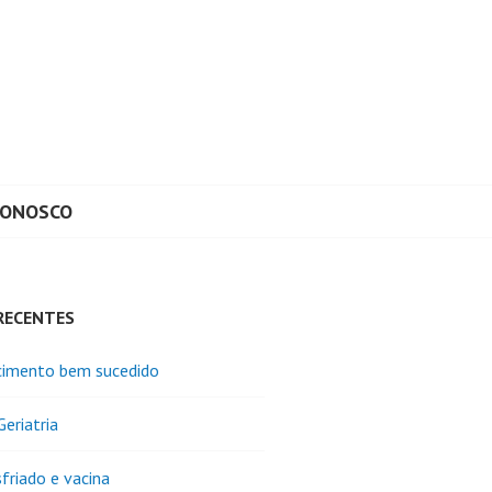
CONOSCO
RECENTES
cimento bem sucedido
Geriatria
sfriado e vacina