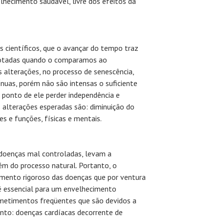
hecimento saudável, livre dos efeitos da
s científicos, que o avançar do tempo traz
notadas quando o comparamos ao
alterações, no processo de senescência,
ínuas, porém não são intensas o suficiente
 ponto de ele perder independência e
alterações esperadas são: diminuição do
es e funções, físicas e mentais.
 doenças mal controladas, levam a
m do processo natural. Portanto, o
mento rigoroso das doenças que por ventura
é essencial para um envelhecimento
metimentos freqüentes que são devidos a
nto: doenças cardíacas decorrente de